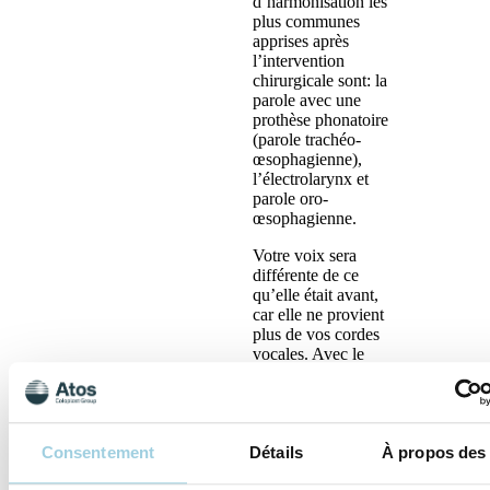
d’harmonisation les
plus communes
apprises après
l’intervention
chirurgicale sont: la
parole avec une
prothèse phonatoire
(parole trachéo-
œsophagienne),
l’électrolarynx et
parole oro-
œsophagienne.
Votre voix sera
différente de ce
qu’elle était avant,
car elle ne provient
plus de vos cordes
vocales. Avec le
discours
oesophagien et
trachéo-
oesophagien, votre
Consentement
Détails
À propos des
source vocale sera
située dans votre