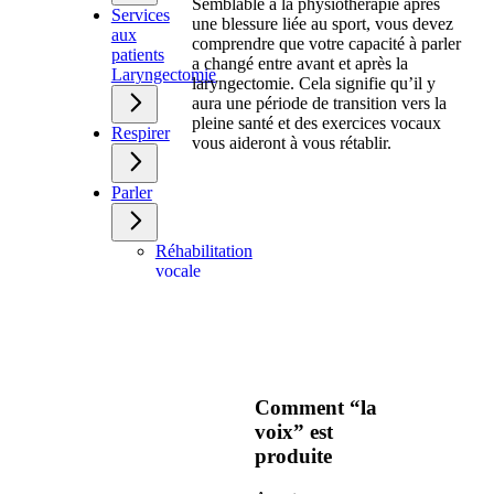
Semblable à la physiothérapie après
Services
une blessure liée au sport, vous devez
aux
comprendre que votre capacité à parler
patients
a changé entre avant et après la
Laryngectomie
laryngectomie. Cela signifie qu’il y
aura une période de transition vers la
pleine santé et des exercices vocaux
Respirer
vous aideront à vous rétablir.
Parler
Réhabilitation
vocale
Prothèse
phonatoire
Électrolarynx
Voix
oro-
œsophagienne
Comment “la
Libérez
voix” est
votre
voix
produite
Prothèse
phonatoire