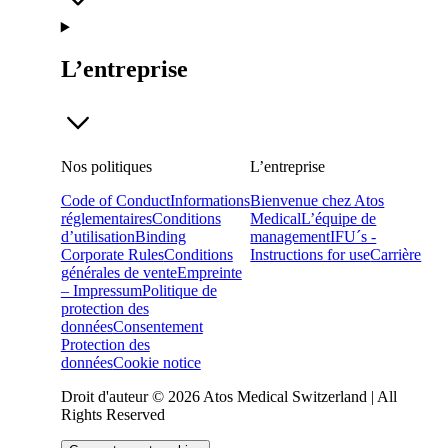
L’entreprise
Nos politiques
L’entreprise
Code of Conduct
Informations
Bienvenue chez Atos
réglementaires
Conditions
Medical
L’équipe de
d’utilisation
Binding
management
IFU´s -
Corporate Rules
Conditions
Instructions for use
Carrière
générales de vente
Empreinte
– Impressum
Politique de
protection des
données
Consentement
Protection des
données
Cookie notice
Droit d'auteur © 2026 Atos Medical Switzerland | All
Rights Reserved