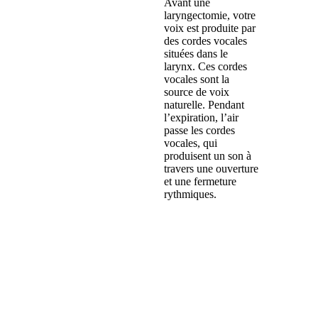
Avant une
Soins
laryngectomie, votre
voix est produite par
des cordes vocales
Avant
situées dans le
l'opération
larynx. Ces cordes
vocales sont la
source de voix
Provox
naturelle. Pendant
Life
l’expiration, l’air
passe les cordes
vocales, qui
produisent un son à
travers une ouverture
et une fermeture
rythmiques.