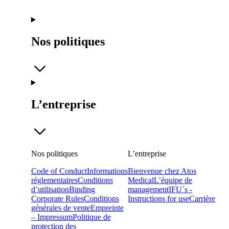
Nos politiques
L’entreprise
Nos politiques
L’entreprise
Code of Conduct
Informations
Bienvenue chez Atos
réglementaires
Conditions
Medical
L’équipe de
d’utilisation
Binding
management
IFU´s -
Corporate Rules
Conditions
Instructions for use
Carrière
générales de vente
Empreinte
– Impressum
Politique de
protection des