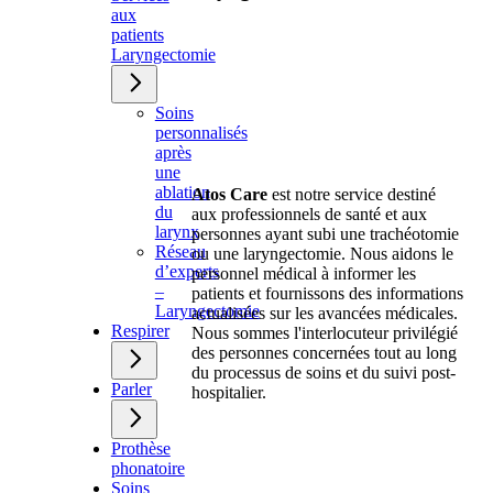
aux
patients
Laryngectomie
Soins
personnalisés
après
une
ablation
Atos Care
est notre service destiné
du
aux professionnels de santé et aux
larynx
personnes ayant subi une trachéotomie
Réseau
ou une laryngectomie. Nous aidons le
d’experts
personnel médical à informer les
–
patients et fournissons des informations
Laryngectomie
actualisées sur les avancées médicales.
Respirer
Nous sommes l'interlocuteur privilégié
des personnes concernées tout au long
du processus de soins et du suivi post-
Parler
hospitalier.
Prothèse
phonatoire
Soins