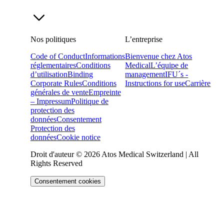
Nos politiques
L’entreprise
Code of Conduct
Informations
Bienvenue chez Atos
réglementaires
Conditions
Medical
L’équipe de
d’utilisation
Binding
management
IFU´s -
Corporate Rules
Conditions
Instructions for use
Carrière
générales de vente
Empreinte
– Impressum
Politique de
protection des
données
Consentement
Protection des
données
Cookie notice
Droit d'auteur © 2026 Atos Medical Switzerland | All
Rights Reserved
Consentement cookies