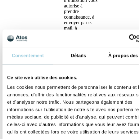
d’utilisation vous
autorise à
prendre
connaissance, à
envoyer par e-
mail, à
télécharger et à
imprimer des
copies de notre
contenu, mais
Consentement
Détails
À propos des
uniquement pour
votre utilisation
personnelle à des
fins non
Ce site web utilise des cookies.
commerciales.
Toute utilisation
Les cookies nous permettent de personnaliser le contenu et 
non autorisée de
annonces, d'offrir des fonctionnalités relatives aux réseaux
notre contenu
peut constituer
et d'analyser notre trafic. Nous partageons également des
une infraction à
informations sur l'utilisation de notre site avec nos partenair
la législation sur
médias sociaux, de publicité et d'analyse, qui peuvent combi
le droit d’auteur,
les marques de
celles-ci avec d'autres informations que vous leur avez four
commerce ou
qu'ils ont collectées lors de votre utilisation de leurs services
autre. Lorsque