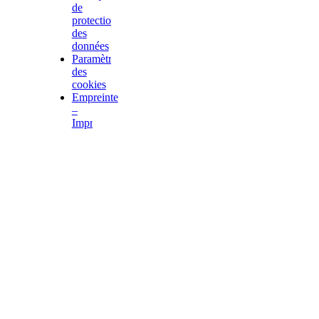
de
protection
des
données
Paramètres
des
cookies
Empreinte
–
Impressum