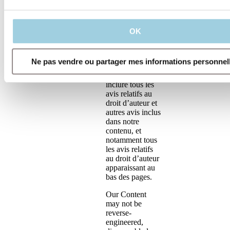
vous envoyez
par voie
électronique,
téléchargez ou
OK
imprimez des
exemplaires de
notre contenu,
Ne pas vendre ou partager mes informations personnel
vous devez
également
inclure tous les
avis relatifs au
droit d’auteur et
autres avis inclus
dans notre
contenu, et
notamment tous
les avis relatifs
au droit d’auteur
apparaissant au
bas des pages.
Our Content
may not be
reverse-
engineered,