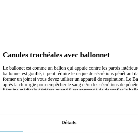
Canules trachéales avec ballonnet
Le ballonet est comme un ballon qui appuie contre les parois intérieures
ballonnet est gonflé, il peut réduire le risque de sécrétions pénétrant da
former un joint si vous devez utiliser un appareil de respiration. Le 
après la chirurgie pour empêcher le sang et/ou les sécrétions de pénétr
l’équipe médicale décidera quand il est approprié de degonfler le ballo
trachéale sans ballonnet, si cela est indiqué.
Détails