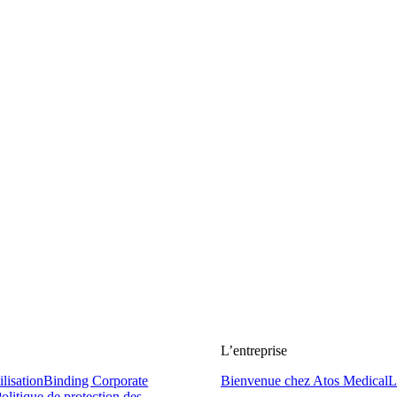
L’entreprise
ilisation
Binding Corporate
Bienvenue chez Atos Medical
L
olitique de protection des