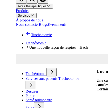
Aires thérapeutiques
Produits
Services
À propos de nous
Nous contacter
Blogs
Évènements
Trachéotomie
Trachéotomie
Une nouvelle façon de respirer - Trach
Une n
Trachéotomie
Services aux patients Trachéotomie
Une can
canules
Certai
Respirer
Parler
Santé pulmonaire