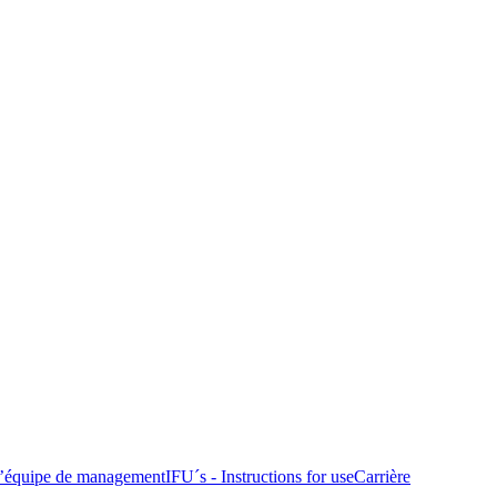
’équipe de management
IFU´s - Instructions for use
Carrière