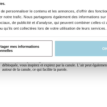
ies.
e personnaliser le contenu et les annonces, d'offrir des fonction
 notre trafic. Nous partageons également des informations sur l'
iaux, de publicité et d'analyse, qui peuvent combiner celles-ci 
 qu'ils ont collectées lors de votre utilisation de leurs services.
Canules trachéales sans ballonnet
rtager mes informations
O
onnelles
Si vous pouvez respirer de manière spontanée et que vous n’avez auc
sécrétions, vous pouvez généralement obtenir une canule trachéale sa
débloquée, vous inspirez et expirez par la canule. L’air peut également
autour de la canule, ce qui facilite la parole.