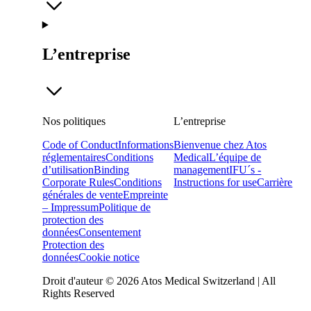
L’entreprise
Nos politiques
L’entreprise
Code of Conduct
Informations
Bienvenue chez Atos
réglementaires
Conditions
Medical
L’équipe de
d’utilisation
Binding
management
IFU´s -
Corporate Rules
Conditions
Instructions for use
Carrière
générales de vente
Empreinte
– Impressum
Politique de
protection des
données
Consentement
Protection des
données
Cookie notice
Droit d'auteur © 2026 Atos Medical Switzerland | All
Rights Reserved