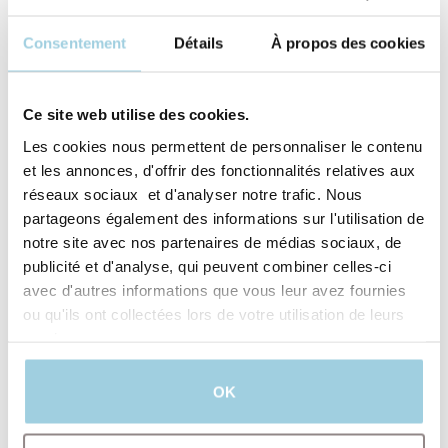
Consentement
Détails
À propos des cookies
Ce site web utilise des cookies.
Les cookies nous permettent de personnaliser le contenu
et les annonces, d'offrir des fonctionnalités relatives aux
réseaux sociaux et d'analyser notre trafic. Nous
partageons également des informations sur l'utilisation de
notre site avec nos partenaires de médias sociaux, de
publicité et d'analyse, qui peuvent combiner celles-ci
J’accepte qu’Atos Medical traite mes données
avec d'autres informations que vous leur avez fournies
personnelles dans le but de recevoir du
ou qu'ils ont collectées lors de votre utilisation de leurs
contenu marketing, des offres, invitations aux
évènements ainsi que des informations sur les
services.
produits et services offerts par Atos Medical.
Pour en savoir plus, lisez notre politique de
confidentialité.​
OK
Soumettre