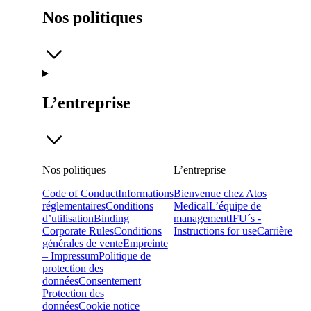
Nos politiques
L’entreprise
Nos politiques
L’entreprise
Code of Conduct
Informations
Bienvenue chez Atos
réglementaires
Conditions
Medical
L’équipe de
d’utilisation
Binding
management
IFU´s -
Corporate Rules
Conditions
Instructions for use
Carrière
générales de vente
Empreinte
– Impressum
Politique de
protection des
données
Consentement
Protection des
données
Cookie notice