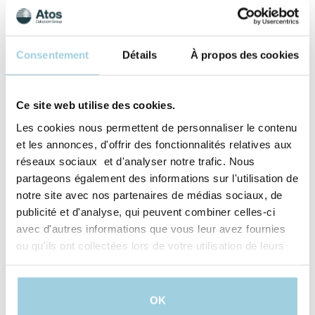
Consentement
Détails
À propos des cookies
Ce site web utilise des cookies.
Les cookies nous permettent de personnaliser le contenu
et les annonces, d'offrir des fonctionnalités relatives aux
réseaux sociaux et d'analyser notre trafic. Nous
partageons également des informations sur l'utilisation de
notre site avec nos partenaires de médias sociaux, de
publicité et d'analyse, qui peuvent combiner celles-ci
avec d'autres informations que vous leur avez fournies
ou qu'ils ont collectées lors de votre utilisation de leurs
J’accepte qu’Atos Medical traite mes données
personnelles dans le but de recevoir du
services.
contenu marketing, des offres, invitations aux
évènements ainsi que des informations sur les
produits et services offerts par Atos Medical.
OK
Pour en savoir plus, lisez notre politique de