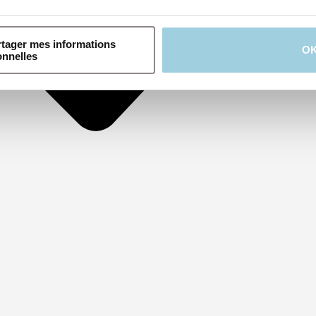
rtager mes informations
O
onnelles